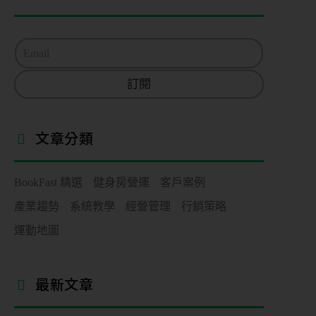
E
m
a
訂閱
i
l
*
文章分類
BookFast 精選
健身房營運
客戶案例
產業趨勢
系統教學
經營管理
行銷策略
運動地圖
最新文章