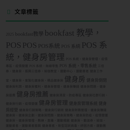
文章標籤
bookfast 教學，
bookfast教學
2025
POS
POS 系
POS
POS系統
POS 系統
統，健身房管理
POS 系統，健身房管理，疫情
POS 系統，零售系統
專區，疫情營運
POS 系統，無線零售
三倍
券，健身房，振興三倍券，瑜珈教室，運動中心，運動業者
健身工作
健身房
健身房倒閉
室，健身房，客製化健身房，精品健身房
健身房利潤，健身房獲利，健身房管理，健身房賺錢
健身房問題，健身
健身房推薦
房退費
健身房清潔，防疫專區
健身房社群行銷，
健身房管理
健身房管理系統
健身
健身房行銷，疫情營運
房經營
健身房行銷策略，健身房行銷術
健身房財務管理，健身房賺錢
健身房，健身房企劃，健身房問題，健身房策略，健身房防疫，疫情營運
健身房，健身房管理，教練，直播，運動場館
健身房，動滋券，瑜珈，
運動業者，運動業者振興
健身業者，新型冠狀病毒，紓困方案，運動團