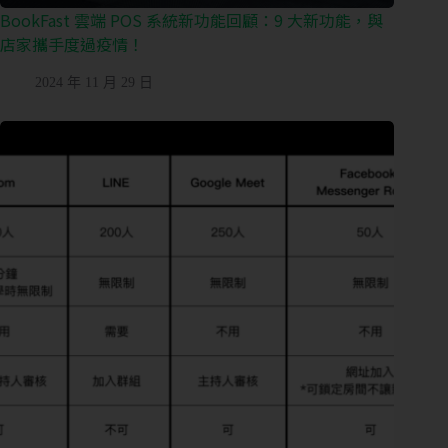
BookFast 雲端 POS 系統新功能回顧：9 大新功能，與
LINE
店家攜手度過疫情！
ID
2024 年 11 月 29 日
您
的
業
態
營
業
狀
態
想
了
解