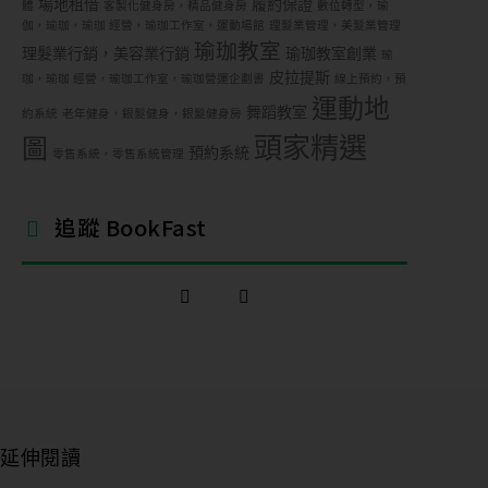
場地租借
履約保證
體
客製化健身房，精品健身房
數位轉型，瑜
伽，瑜珈，瑜珈 經營，瑜珈工作室，運動場館
理髮業管理，美髮業管理
瑜珈教室
理髮業行銷，美容業行銷
瑜珈教室創業
瑜
皮拉提斯
珈，瑜珈 經營，瑜珈工作室，瑜珈營運企劃書
線上預約，預
運動地
舞蹈教室
約系統
老年健身，銀髮健身，銀髮健身房
頭家精選
圖
預約系統
零售系統，零售系統管理
追蹤 BookFast
延伸閱讀