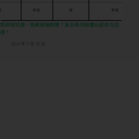
的
內
容
想做視訊課，推薦哪個軟體？最全視訊軟體比較表在這
裡！
團
課
2024 年 5 月 18 日
或
期
課
管
理
私
人
／
教
練
課
管