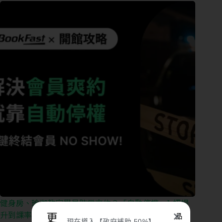
健身房、瑜珈教室學員時常爽約？「自動停權」1 招提
升到課率！
✕
更
品
現在導入【政府補助 50%】