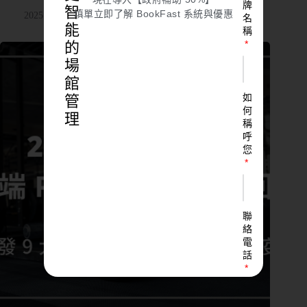
牌
智
填單立即了解 BookFast 系統與優惠
2025 年 2 月 11 日
健身房
,
自動停權
名
能
稱
的
場
館
如
管
何
理
稱
呼
您
聯
絡
電
話